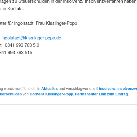
Fragen zu Steuerschulden in der Insolvenz/ Insolvenzverfahren haben,
s in Kontakt:
ter für Ingolstadt: Frau Kisslinger-Popp
:
ingolstadt@kisslinger-popp.de
n: 0841 993 763 5 0
0841 993 763 515
ag wurde veröffentlicht in
Aktuelles
und verschlagwortet mit
insolvenz
,
insolvenzv
euerschulden
von
Cornelia Kisslinger-Popp
.
Permanenter Link zum Eintrag
.