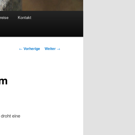
reise
Kontakt
Beitrags-
←
Vorherige
Weiter
→
Navigation
im
droht eine