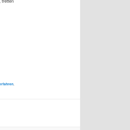
 tretten
erfahren
,