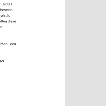
der GmbH
 bestehe
rch die
tten diese
as
erschulden
ei.