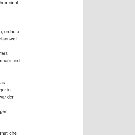
rer nicht
n
n, ordnete
htsanwalt
ters
teuern und
das
ger in
war der
igen
rnstliche