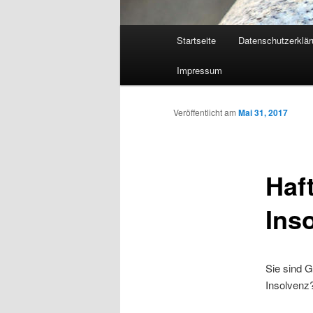
Hauptmenü
Startseite
Datenschutzerklär
Zum
Impressum
Inhalt
wechseln
Veröffentlicht am
Mai 31, 2017
Haf
Ins
Sie sind G
Insolvenz?