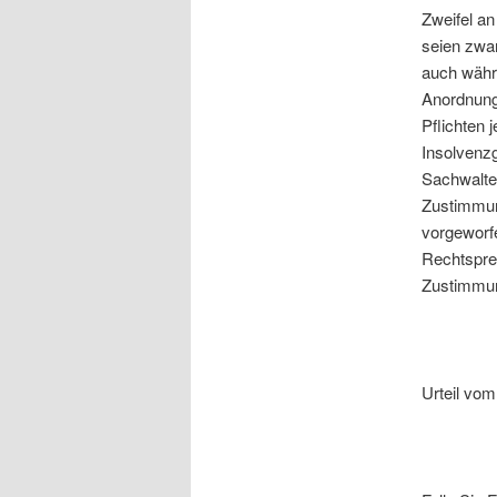
Zweifel a
seien zwar
auch währ
Anordnung 
Pflichten 
Insolvenz
Sachwalter
Zustimmun
vorgeworfe
Rechtspre
Zustimmun
Urteil vom