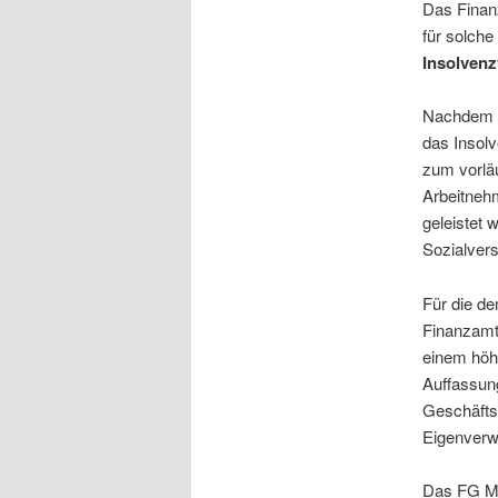
Das Finan
für solche
Insolvenz
Nachdem di
das Insolv
zum vorlä
Arbeitneh
geleistet 
Sozialver
Für die d
Finanzamt 
einem höh
Auffassun
Geschäfts
Eigenverwa
Das FG Mün