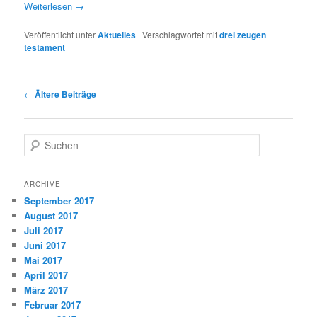
Weiterlesen
→
Veröffentlicht unter
Aktuelles
|
Verschlagwortet mit
drei zeugen
testament
Beitrags-
←
Ältere Beiträge
Navigation
S
u
c
h
ARCHIVE
e
September 2017
n
August 2017
Juli 2017
Juni 2017
Mai 2017
April 2017
März 2017
Februar 2017