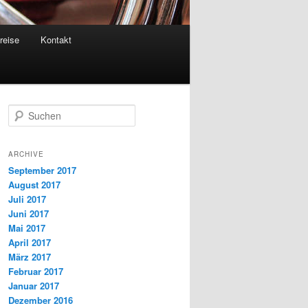
reise
Kontakt
S
u
c
h
ARCHIVE
e
September 2017
n
August 2017
Juli 2017
Juni 2017
Mai 2017
April 2017
März 2017
Februar 2017
Januar 2017
Dezember 2016