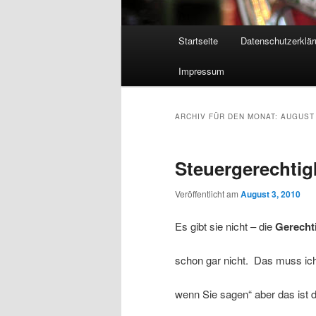
Hauptmenü
Startseite
Datenschutzerklär
Zum
Zum
Impressum
Inhalt
sekundären
wechseln
Inhalt
ARCHIV FÜR DEN MONAT:
AUGUST
wechseln
Steuergerechtig
Veröffentlicht am
August 3, 2010
Es gibt sie nicht – die
Gerechti
schon gar nicht. Das muss i
wenn Sie sagen“ aber das ist d