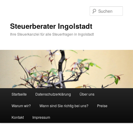
Such
Steuerberater Ingolstadt
Ihre Steuerkanzlei für alle Steuerfragen in Ingolstadt
Hauptmenü
Startseite
Datenschutzerklärung
Über uns
Zum
Zum
Warum wir?
Wann sind Sie richtig bei uns?
Preise
Inhalt
sekundären
Kontakt
Impressum
wechseln
Inhalt
wechseln